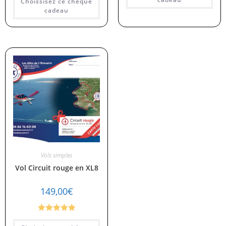
Choissisez ce chèque
cadeau
Vols simples
Vol Circuit rouge en XL8
149,00
€
Note
5.00