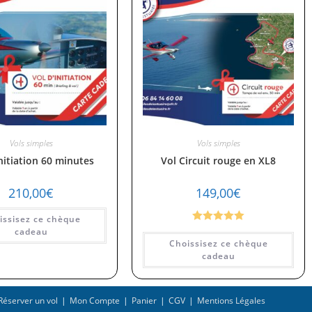
Vols simples
Vols simples
initiation 60 minutes
Vol Circuit rouge en XL8
210,00
€
149,00
€
issisez ce chèque
Note
5.00
cadeau
Choissisez ce chèque
sur 5
cadeau
Réserver un vol
Mon Compte
Panier
CGV
Mentions Légales