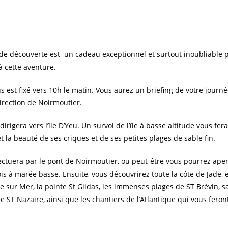
 de découverte est un cadeau exceptionnel et surtout inoubliable 
à cette aventure.
s est fixé vers 10h le matin. Vous aurez un briefing de votre journ
irection de Noirmoutier.
dirigera vers l’île D’Yeu. Un survol de l’île à basse altitude vous fe
t la beauté de ses criques et de ses petites plages de sable fin.
fectuera par le pont de Noirmoutier, ou peut-être vous pourrez aper
s à marée basse. Ensuite, vous découvrirez toute la côte de Jade, 
ie sur Mer, la pointe St Gildas, les immenses plages de ST Brévin, s
e ST Nazaire, ainsi que les chantiers de l’Atlantique qui vous feron