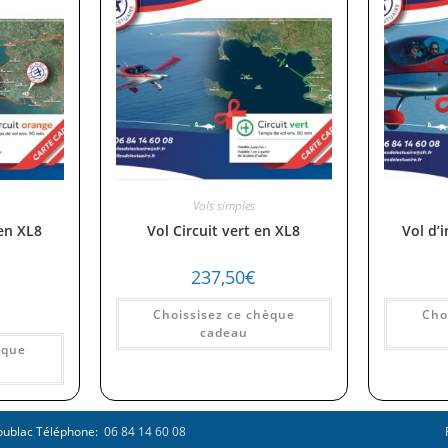
Vols simples
 en XL8
Vol Circuit vert en XL8
Vol d’
237,50
€
Choissisez ce chèque
Cho
cadeau
èque
coublac Téléphone:
06 84 14 60 08