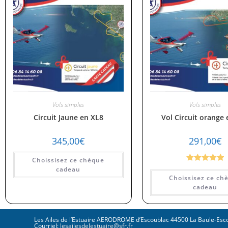
Vols simples
Vols simples
Circuit Jaune en XL8
Vol Circuit orange
345,00
€
291,00
€
Choissisez ce chèque
Note
5.00
cadeau
Choissisez ce ch
sur 5
cadeau
Les Ailes de l’Estuaire AERODROME d’Escoublac 44500 La Baule-Es
Courriel:
lesailesdelestuaire@sfr.fr