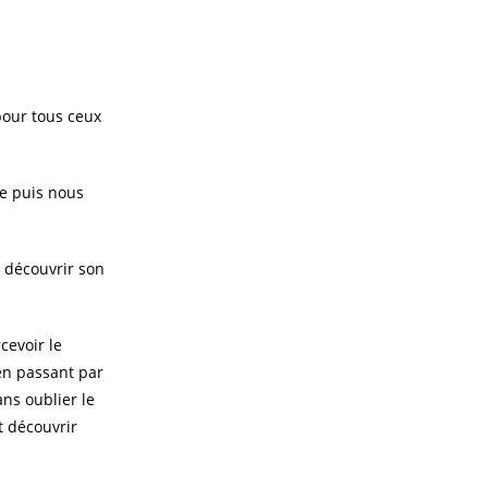
pour tous ceux
ée puis nous
ra découvrir son
cevoir le
en passant par
ans oublier le
t découvrir