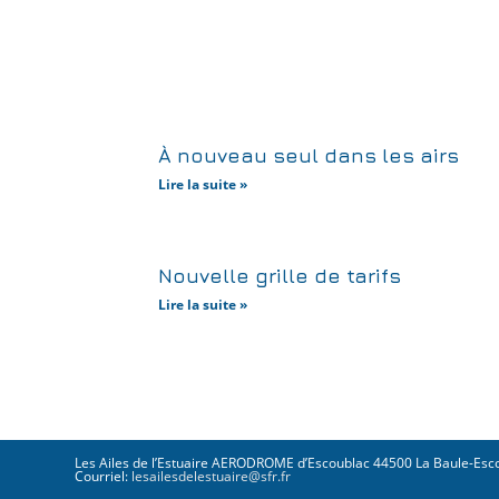
À nouveau seul dans les airs
Lire la suite »
Nouvelle grille de tarifs
Lire la suite »
Les Ailes de l’Estuaire AERODROME d’Escoublac 44500 La Baule-Es
Courriel:
lesailesdelestuaire@sfr.fr