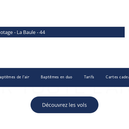
lotage - La Baule - 44
aptêmes de l’air
Baptêmes en duo
Tarifs
Cartes cade
R TOUTE L’
Découvrez les vols