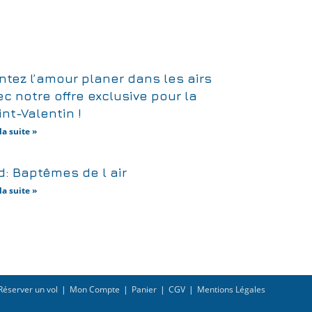
ntez l’amour planer dans les airs
c notre offre exclusive pour la
nt-Valentin !
la suite »
d: Baptêmes de l air
la suite »
Réserver un vol
Mon Compte
Panier
CGV
Mentions Légales