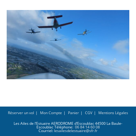
Réserver un vol
Mon Compte
Panier
CGV
Mentions Légales
Les Ailes de l’Estuaire AERODROME d’Escoublac 44500 La Baule-
Escoublac Téléphone:
06 84 14 60 08
Courriel:
lesailesdelestuaire@sfr.fr