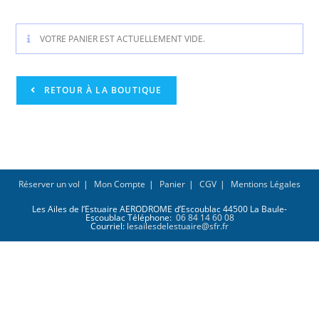
VOTRE PANIER EST ACTUELLEMENT VIDE.
RETOUR À LA BOUTIQUE
Réserver un vol
Mon Compte
Panier
CGV
Mentions Légales
Les Ailes de l’Estuaire AERODROME d’Escoublac 44500 La Baule-
Escoublac Téléphone:
06 84 14 60 08
Courriel:
lesailesdelestuaire@sfr.fr