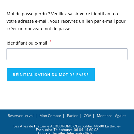
Mot de passe perdu ? Veuillez saisir votre identifiant ou
votre adresse e-mail. Vous recevrez un lien par e-mail pour
créer un nouveau mot de passe.
*
Identifiant ou e-mail
RÉINITIALISATION DU MOT DE PASSE
Réserver un vol
Mon Compte
Panier
CGV
Mentions Légales
Les Ailes de l’Estuaire AERODROME d’Escoublac 44500 La Baule-
Escoublac Téléphone:
06 84 14 60 08
Courriel:
lesailesdelestuaire@sfr.fr