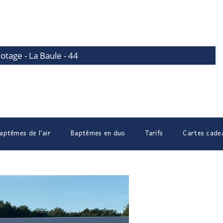
lotage - La Baule - 44
aptêmes de l’air
Baptêmes en duo
Tarifs
Cartes cade