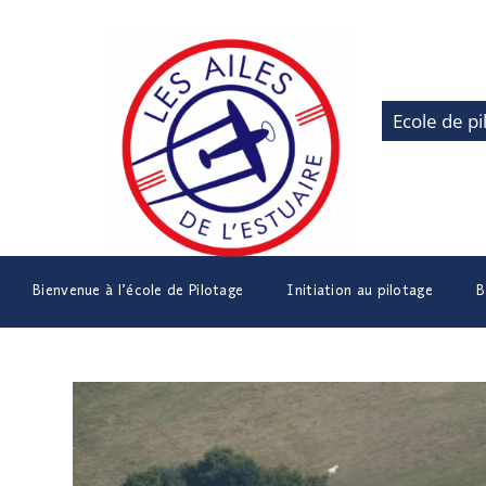
Ecole de pi
Bienvenue à l’école de Pilotage
Initiation au pilotage
B