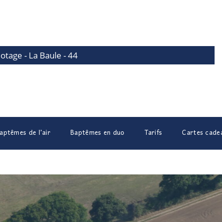
lotage - La Baule - 44
aptêmes de l’air
Baptêmes en duo
Tarifs
Cartes cade