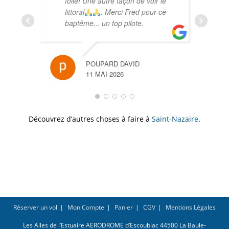
folie! Une autre façon de voir le
littoral
. Merci Fred pour ce
baptême... un top pilote.
POUPARD DAVID
11 MAI 2026
MARIE
24 AVR
Découvrez d’autres choses à faire à
Saint-Nazaire
.
Réserver un vol
Mon Compte
Panier
CGV
Mentions Légales
Les Ailes de l’Estuaire AERODROME d’Escoublac 44500 La Baule-