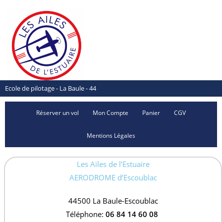
Ecole de pilotage - La Baule - 44
Réserver un vol
Mon Compte
Panier
CGV
Mentions Légales
Les Ailes de l’Estuaire
AERODROME d’Escoublac
44500 La Baule-
Escoublac
Téléphone:
06 84 14 60 08