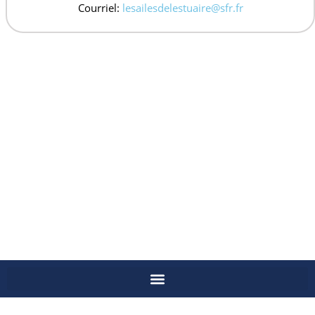
Courriel:
lesailesdelestuaire@sfr.fr